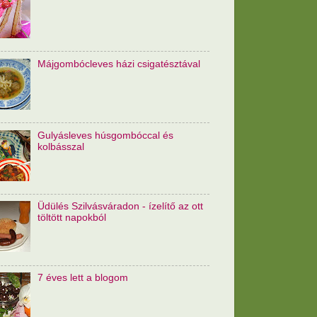
Májgombócleves házi csigatésztával
Gulyásleves húsgombóccal és
kolbásszal
Üdülés Szilvásváradon - ízelítő az ott
töltött napokból
7 éves lett a blogom