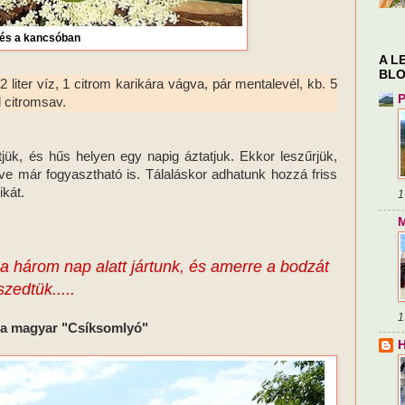
..és a kancsóban
A L
BLO
liter víz, 1 citrom karikára vágva, pár mentalevél, kb. 5
P
l citromsav.
ük, és hűs helyen egy napig áztatjuk. Ekkor leszűrjük,
ve már fogyasztható is. Tálaláskor adhatunk hozzá friss
ikát.
1
M
 három nap alatt jártunk, és amerre a bodzát
szedtük.....
1
, a magyar "Csíksomlyó"
H