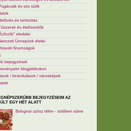
Pogácsák és sós sütik
talok
Befőzés és tartósítás
Fűszerek és ételízesítők
"Ízőrzők" eledelei
Nemzeti Ünnepünk ételei
Húsvéti finomságok
k
b bejegyzések
eményeim blogjátékokon
ások / kirándulások / városképek
epek
EGNÉPSZERŰBB BEJEGYZÉSEIM AZ
ÚLT EGY HÉT ALATT
Bolognai szósz télire - sütőben sütve