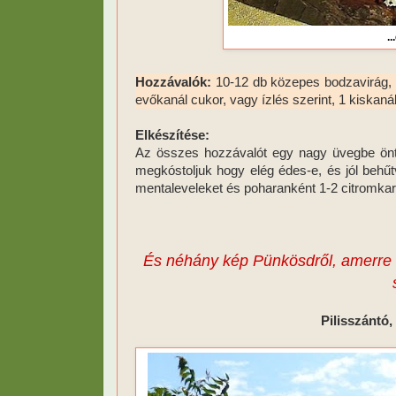
.
Hozzávalók:
10-12 db közepes bodzavirág, 2 
evőkanál cukor, vagy ízlés szerint, 1 kiskaná
Elkészítése:
Az összes hozzávalót egy nagy üvegbe öntj
megkóstoljuk hogy elég édes-e, és jól behűt
mentaleveleket és poharanként 1-2 citromkar
És néhány kép Pünkösdről, amerre a
Pilisszántó