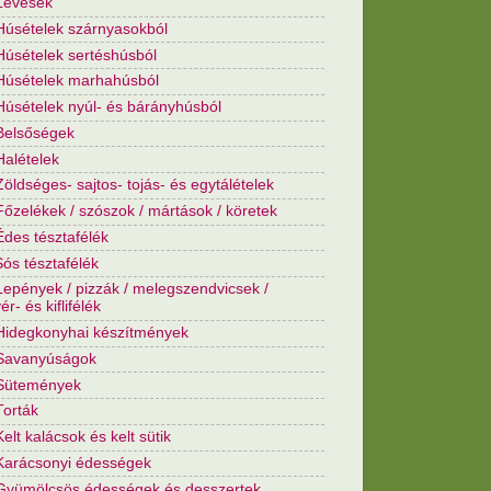
Levesek
Húsételek szárnyasokból
Húsételek sertéshúsból
Húsételek marhahúsból
Húsételek nyúl- és bárányhúsból
Belsőségek
Halételek
Zöldséges- sajtos- tojás- és egytálételek
Főzelékek / szószok / mártások / köretek
Édes tésztafélék
Sós tésztafélék
Lepények / pizzák / melegszendvicsek /
r- és kiflifélék
Hidegkonyhai készítmények
 Savanyúságok
 Sütemények
Torták
Kelt kalácsok és kelt sütik
Karácsonyi édességek
Gyümölcsös édességek és desszertek