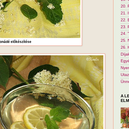
20. 
21. I
22. 
23. 
24. 
25. 
onádé előkészítése
26. 
Díja
Egyé
Nyer
Utaz
Ünn
A L
ELM