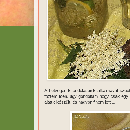
A hétvégén kirándulásaink alkalmával sze
főztem idén, úgy gondoltam hogy csak egy 
alatt elkészült, és nagyon finom lett....