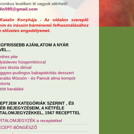
tronikus levélben itt vagyok elérhető:
alin595@gmail.com
 Katalin Konyhája - Az oldalon szereplő
eim és írásaim bárminemű felhasználásához
e előzetes engedélyemet.
EGFRISSEBB AJÁNLATOM A NYÁR
VEL...
dres pite
yásleves húsgombóccal
zes tészta dióval
gyes-pudingos babapiskótás desszert
ralás Mözsön - és Pamuk alma kompót
torta
tött karalábé
EPTJEM KATEGÓRIÁK SZERINT , ÉS
ÉB BEJEGYZÉSEIM, A KÉTFÉLE
TALOMJEGYZÉKKEL, 1567 RECEPTTEL
ARTALOMJEGYZÉK a receptekkel
RECEPT-BÖNGÉSZŐ