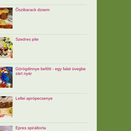
Őszibarack dzsem
Szedres pite
Görögdinnye befőtt - egy falat üvegbe
zárt nyár
Lellei aprópecsenye
Epres spiráltorta