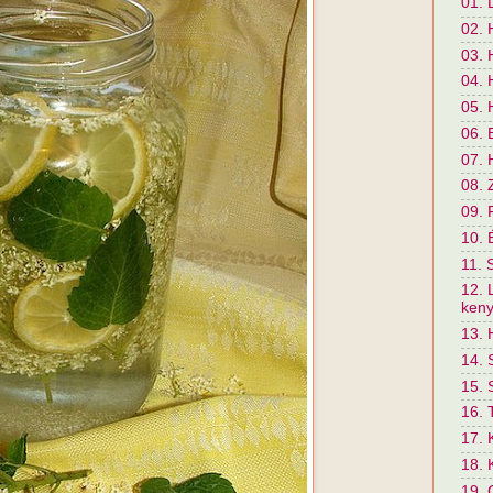
01. 
02. 
03. 
04. 
05. 
06. 
07. 
08. 
09. 
10. 
11. 
12. 
kenyé
13. 
14.
15.
16. 
17. 
18. 
19. 