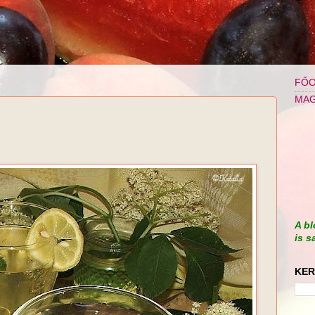
FŐO
MA
A bl
is s
KER