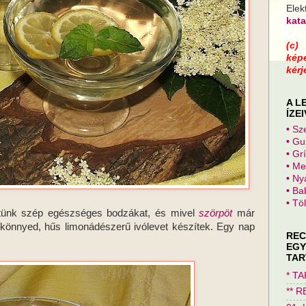
Elek
kat
(c)
kép
kérj
A L
ÍZEI
•
Sze
•
Gul
•
Grí
•
Meg
•
Nya
•
Bab
•
Töl
dtünk szép egészséges bodzákat, és mivel
szörpöt
már
könnyed, hűs limonádészerű ivólevet készítek. Egy nap
REC
EGY
TAR
* T
** 