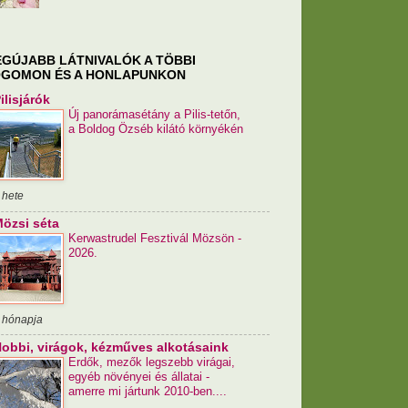
EGÚJABB LÁTNIVALÓK A TÖBBI
GOMON ÉS A HONLAPUNKON
ilisjárók
Új panorámasétány a Pilis-tetőn,
a Boldog Özséb kilátó környékén
 hete
özsi séta
Kerwastrudel Fesztivál Mözsön -
2026.
 hónapja
obbi, virágok, kézműves alkotásaink
Erdők, mezők legszebb virágai,
egyéb növényei és állatai -
amerre mi jártunk 2010-ben....