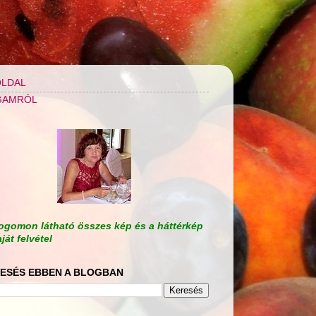
LDAL
GAMRÓL
ogomon látható összes kép és a háttérkép
aját felvétel
ESÉS EBBEN A BLOGBAN